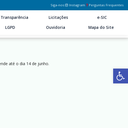
Siga-nos:
Instagram
Perguntas Frequentes
Transparência
Licitações
e-SIC
LGPD
Ouvidoria
Mapa do Site
nde até o dia 14 de junho.
Ab