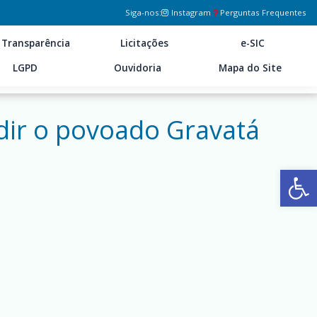
Siga-nos:
Instagram
Perguntas Frequentes
Transparência
Licitações
e-SIC
LGPD
Ouvidoria
Mapa do Site
dir o povoado Gravatá
Ab