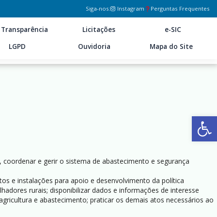
Siga-nos:
Instagram
Perguntas Frequentes
Transparência
Licitações
e-SIC
LGPD
Ouvidoria
Mapa do Site
Ab
lar, coordenar e gerir o sistema de abastecimento e segurança
tos e instalações para apoio e desenvolvimento da política
hadores rurais; disponibilizar dados e informações de interesse
agricultura e abastecimento; praticar os demais atos necessários ao