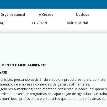
 Organizacional
A Cidade
Notícias
FAQ
COVID-19
Diário Oficial
CIMENTO E MEIO AMBIENTE:
le/SE
o Município, prestando assistência e apoio a produtores rurais; contro
 alimentícios e empresas comerciais de gêneros alimentares;
 gêneros alimentícios; criar, manter e conservar unidades, equipamen
oordenar e executar programas de capacitação de agricultores e trabal
s munícipes, profissionais e estudantes que atuam junto ás áreas de 