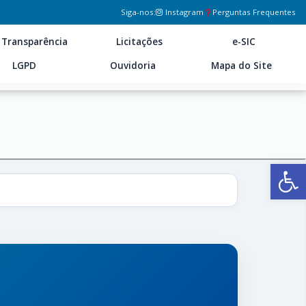
Siga-nos:
Instagram
Perguntas Frequentes
Transparência
Licitações
e-SIC
LGPD
Ouvidoria
Mapa do Site
Ab